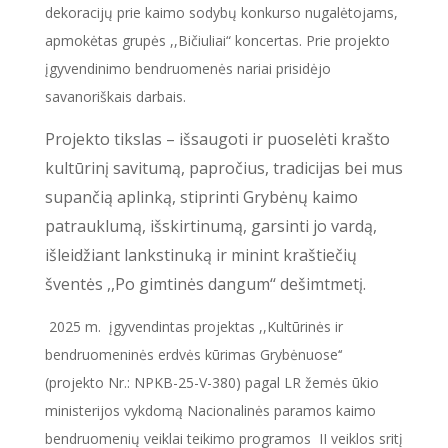
dekoracijų prie kaimo sodybų konkurso nugalėtojams,
apmokėtas grupės ,,Bičiuliai“ koncertas. Prie projekto
įgyvendinimo bendruomenės nariai prisidėjo
savanoriškais darbais.
Projekto tikslas – išsaugoti ir puoselėti krašto
kultūrinį savitumą, papročius, tradicijas bei mus
supančią aplinką, stiprinti Grybėnų kaimo
patrauklumą, išskirtinumą, garsinti jo vardą,
išleidžiant lankstinuką ir minint kraštiečių
šventės ,,Po gimtinės dangum‘‘ dešimtmetį.
2025 m. įgyvendintas projektas ,,Kultūrinės ir
bendruomeninės erdvės kūrimas Grybėnuose‘‘
(projekto Nr.: NPKB-25-V-380) pagal LR žemės ūkio
ministerijos vykdomą Nacionalinės paramos kaimo
bendruomenių veiklai teikimo programos II veiklos sritį