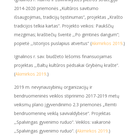
2014-2020 priemonės „Kultūros savitumo
išsaugojimas, tradicijų tęstinumas“, projektas „Krašto
tradicijos telkia kartas“. Projekto veikos: Paukščių
mezgimas; kraštiečių šventė ,,Po gimtinės dangum“;
popietė ,,Istorijos puslapius atvertus“ (
Akimirkos 2019
.)
Ignalinos r. sav. biudžeto lėšomis finansuojamas
projektas ,,Baltų kultūros pėdsakai Grybėnų krašte“.
(
Akimirkos 2019
.)
2019 m. nevyriausybinių organizacijų ir
bendruomeninės veiklos stiprinimo 2017-2019 metų
veiksmų plano įgyvendinimo 2.3 priemonės „Remti
bendruomeninę veiklą savivaldybėse“. Projektas
,,Spalvingas gyvenimo ruduo“. Veiklos: vakaronė
,,Spalvingas gyvenimo ruduo“. (
Akimirkos 2019
.)