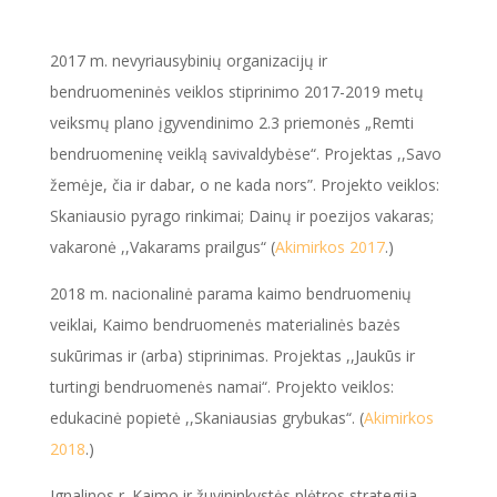
2017 m. nevyriausybinių organizacijų ir
bendruomeninės veiklos stiprinimo 2017-2019 metų
veiksmų plano įgyvendinimo 2.3 priemonės „Remti
bendruomeninę veiklą savivaldybėse“. Projektas ,,Savo
žemėje, čia ir dabar, o ne kada nors”. Projekto veiklos:
Skaniausio pyrago rinkimai; Dainų ir poezijos vakaras;
vakaronė ,,Vakarams prailgus“ (
Akimirkos 2017
.)
2018 m. nacionalinė parama kaimo bendruomenių
veiklai, Kaimo bendruomenės materialinės bazės
sukūrimas ir (arba) stiprinimas. Projektas ,,Jaukūs ir
turtingi bendruomenės namai“. Projekto veiklos:
edukacinė popietė ,,Skaniausias grybukas“. (
Akimirkos
2018
.)
Ignalinos r. Kaimo ir žuvininkystės plėtros strategija