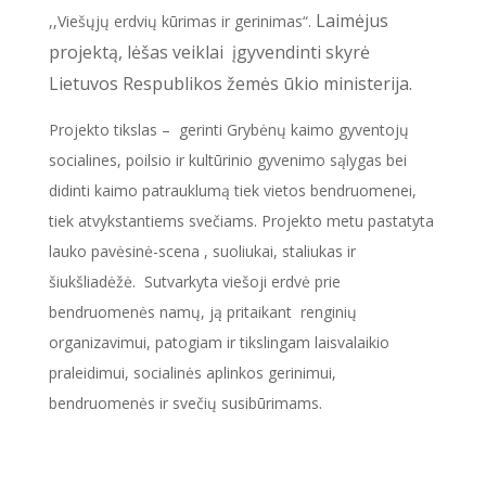
Laimėjus
,,Viešųjų erdvių kūrimas ir gerinimas“.
projektą, lėšas veiklai įgyvendinti skyrė
Lietuvos Respublikos žemės ūkio ministerija.
Projekto tikslas – gerinti Grybėnų kaimo gyventojų
socialines, poilsio ir kultūrinio gyvenimo sąlygas bei
didinti kaimo patrauklumą tiek vietos bendruomenei,
tiek atvykstantiems svečiams. Projekto metu pastatyta
lauko pavėsinė-scena , suoliukai, staliukas ir
šiukšliadėžė. Sutvarkyta viešoji erdvė prie
bendruomenės namų, ją pritaikant renginių
organizavimui, patogiam ir tikslingam laisvalaikio
praleidimui, socialinės aplinkos gerinimui,
bendruomenės ir svečių susibūrimams.