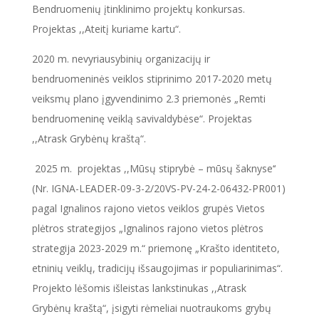
Bendruomenių įtinklinimo projektų konkursas.
Projektas ,,Ateitį kuriame kartu“.
2020 m. nevyriausybinių organizacijų ir
bendruomeninės veiklos stiprinimo 2017-2020 metų
veiksmų plano įgyvendinimo 2.3 priemonės „Remti
bendruomeninę veiklą savivaldybėse“. Projektas
,,Atrask Grybėnų kraštą“.
2025 m. projektas ,,Mūsų stiprybė – mūsų šaknyse‘‘
(Nr. IGNA-LEADER-09-3-2/20VS-PV-24-2-06432-PR001)
pagal Ignalinos rajono vietos veiklos grupės Vietos
plėtros strategijos „Ignalinos rajono vietos plėtros
strategija 2023-2029 m.“ priemonę „Krašto identiteto,
etninių veiklų, tradicijų išsaugojimas ir populiarinimas“.
Projekto lėšomis išleistas lankstinukas ,,Atrask
Grybėnų kraštą“, įsigyti rėmeliai nuotraukoms grybų