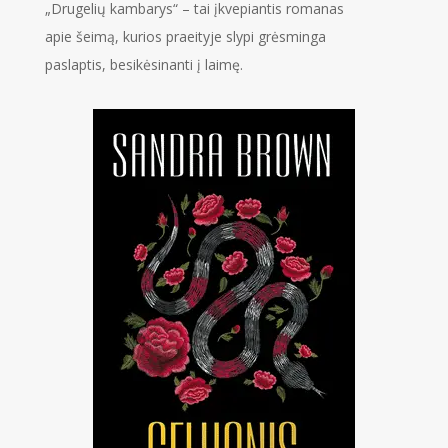
„Drugelių kambarys“ – tai įkvepiantis romanas
apie šeimą, kurios praeityje slypi grėsminga
paslaptis, besikėsinanti į laimę.