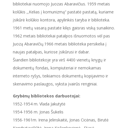
bibliotekai nuomojo Juozas Abaravičius. 1959 metais
kolūkis ,,Kelias į komunizmą“ pastatė pastatą, kuriame
įsikūrė kolūkio kontora, apylinkės taryba ir biblioteka.
1961 metų vasarą pastate kilęs gaisras viską sunaikino.
1962 metais bibliotekai patalpos išnuomotos vėl pas
Juozą Abaravičių.1966 metais biblioteka persikelia į
naujas patalpas, kuriose įsikūrusi ir dabar.
Šiandien bibliotekoje yra virš 4400 vienetų knygų ir
dokumentų fondas, kompiuteriai ir nemokamas
interneto ryšys, teikiamos dokumentų kopijavimo ir
skenavimo paslaugos, vyksta įvairūs renginiai.
Grybėnų bibliotekos darbuotojai:
1952-1954 m. Vlada Jakutytė
1954-1956 m. Jonas Šukelis
1956-1961m. Irena Jelinskaitė, Jonas Cicėnas, Birutė
Kondratavičiūtė, Irena Koženkovienė, Stasė