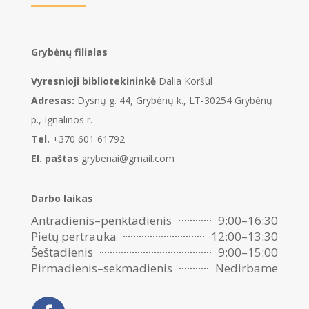
Grybėnų filialas
Vyresnioji bibliotekininkė
Dalia Koršul
Adresas:
Dysnų g. 44, Grybėnų k., LT-30254 Grybėnų
p., Ignalinos r.
Tel.
+370 601 61792
El. paštas
grybenai@gmail.com
Darbo laikas
Antradienis–penktadienis
9:00–16:30
Pietų pertrauka
12:00–13:30
Šeštadienis
9:00–15:00
Pirmadienis–sekmadienis
Nedirbame