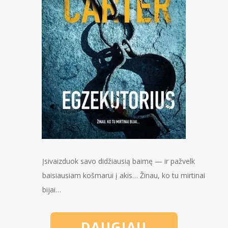
Įsivaizduok savo didžiausią baimę — ir pažvelk
baisiausiam košmarui į akis… Žinau, ko tu mirtinai
bijai…
DAUGIAU